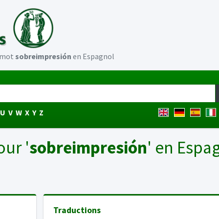
u mot
sobreimpresión
en Espagnol
U
V
W
X
Y
Z
our '
sobreimpresión
' en Espa
Traductions