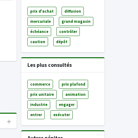
prix d'achat
diffusion
mercuriale
grand magasin
échéance
contrôler
caution
dépôt
Les plus consultés
commerce
prix plafond
prix unitaire
animation
industrie
engager
entrer
exécuter