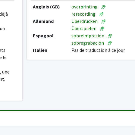
Anglais (GB)
overprinting
déjà
rerecording
Allemand
Überdrucken
'un
Überspielen
Espagnol
sobreimpresión
sobregrabación
nts
Italien
Pas de traduction à ce jour
e le
, une
nt.