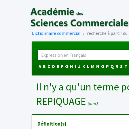
Dictionnaire commercial
recherche à partir d
A
B
C
D
E
F
G
H
I
J
K
L
M
N
O
P
Q
R
S
T
Il n'y a qu'un terme p
REPIQUAGE
(n. m.)
Définition(s)