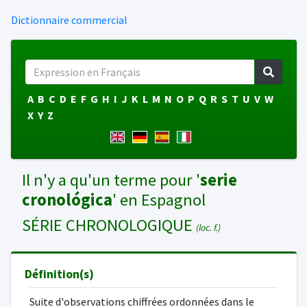
Dictionnaire commercial
A
B
C
D
E
F
G
H
I
J
K
L
M
N
O
P
Q
R
S
T
U
V
W
X
Y
Z
Il n'y a qu'un terme pour '
serie
cronológica
' en Espagnol
SÉRIE CHRONOLOGIQUE
(loc. f.)
Définition(s)
Suite d'observations chiffrées ordonnées dans le