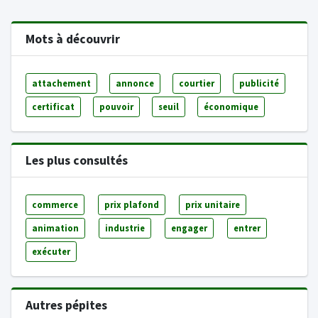
Mots à découvrir
attachement
annonce
courtier
publicité
certificat
pouvoir
seuil
économique
Les plus consultés
commerce
prix plafond
prix unitaire
animation
industrie
engager
entrer
exécuter
Autres pépites