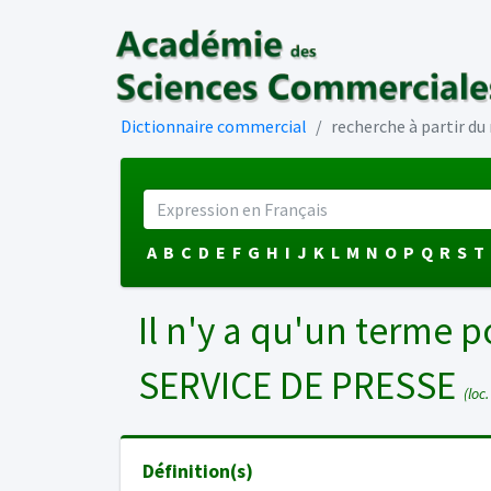
Dictionnaire commercial
recherche à partir d
A
B
C
D
E
F
G
H
I
J
K
L
M
N
O
P
Q
R
S
T
Il n'y a qu'un terme p
SERVICE DE PRESSE
(loc.
Définition(s)