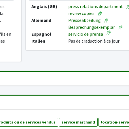
ues
Anglais (GB)
press relations department
la
review copies
.
Allemand
Presseabteilung
Besprechungsexemplar
ils en
Espagnol
servicio de prensa
ues
Italien
Pas de traduction à ce jour
roduits ou de services vendus
service marchand
location-servi