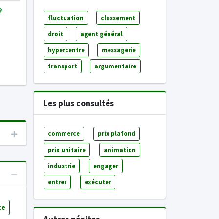
fluctuation
classement
droit
agent général
hypercentre
messagerie
transport
argumentaire
Les plus consultés
commerce
prix plafond
prix unitaire
animation
industrie
engager
entrer
exécuter
ce