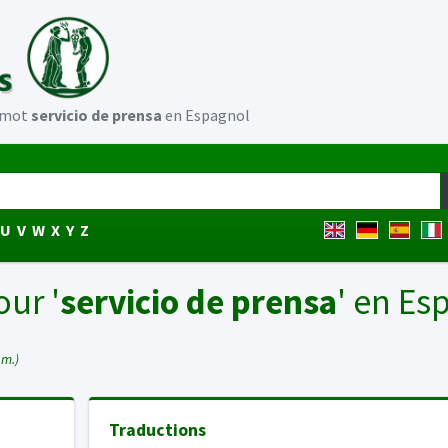
u mot
servicio de prensa
en Espagnol
U
V
W
X
Y
Z
our '
servicio de prensa
' en Es
 m.)
Traductions