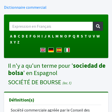
Dictionnaire commercial
A
B
C
D
E
F
G
H
I
J
K
L
M
N
O
P
Q
R
S
T
U
V
W
X
Y
Z
Il n'y a qu'un terme pour '
sociedad de
bolsa
' en Espagnol
SOCIÉTÉ DE BOURSE
(loc. f.)
Définition(s)
Société commerciale agréée par le Conseil des