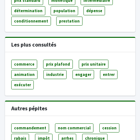
prix standard
monétique
intermédiaire
détermination
population
dépense
conditionnement
prestation
Les plus consultés
commerce
prix plafond
prix unitaire
animation
industrie
engager
entrer
exécuter
Autres pépites
commandement
nom commercial
cession
rabais
impôt
arrhes
chronique