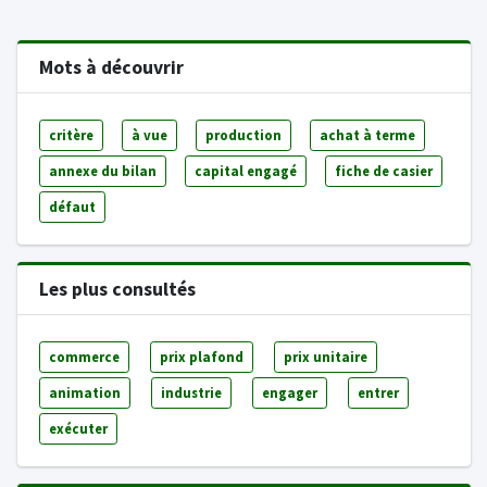
Mots à découvrir
critère
à vue
production
achat à terme
annexe du bilan
capital engagé
fiche de casier
défaut
Les plus consultés
commerce
prix plafond
prix unitaire
animation
industrie
engager
entrer
exécuter