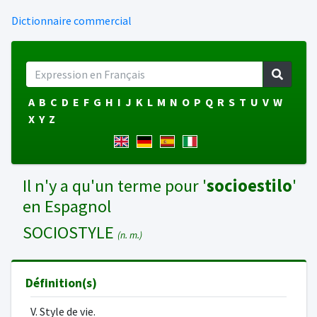
Dictionnaire commercial
A
B
C
D
E
F
G
H
I
J
K
L
M
N
O
P
Q
R
S
T
U
V
W
X
Y
Z
Il n'y a qu'un terme pour '
socioestilo
'
en Espagnol
SOCIOSTYLE
(n. m.)
Définition(s)
V. Style de vie.