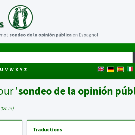
u mot
sondeo de la opinión pública
en Espagnol
U
V
W
X
Y
Z
our '
sondeo de la opinión públ
N
(loc. m.)
Traductions