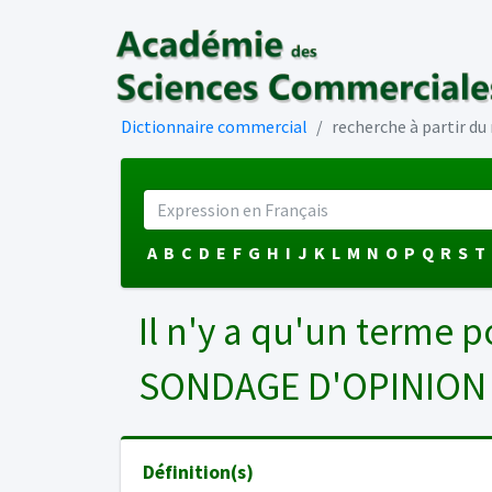
Dictionnaire commercial
recherche à partir d
A
B
C
D
E
F
G
H
I
J
K
L
M
N
O
P
Q
R
S
T
Il n'y a qu'un terme p
SONDAGE D'OPINIO
Définition(s)