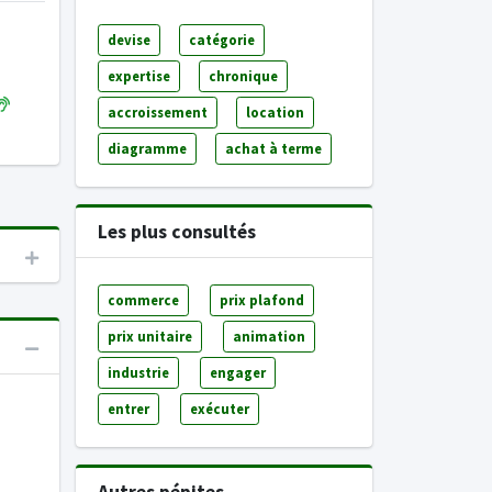
devise
catégorie
expertise
chronique
accroissement
location
diagramme
achat à terme
Les plus consultés
commerce
prix plafond
prix unitaire
animation
industrie
engager
entrer
exécuter