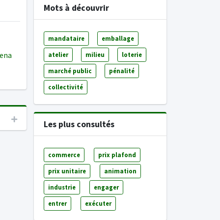
Mots à découvrir
mandataire
emballage
adena
atelier
milieu
loterie
marché public
pénalité
collectivité
Les plus consultés
commerce
prix plafond
prix unitaire
animation
industrie
engager
entrer
exécuter