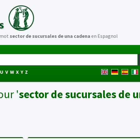
u mot
sector de sucursales de una cadena
en Espagnol
U
V
W
X
Y
Z
our '
sector de sucursales de 