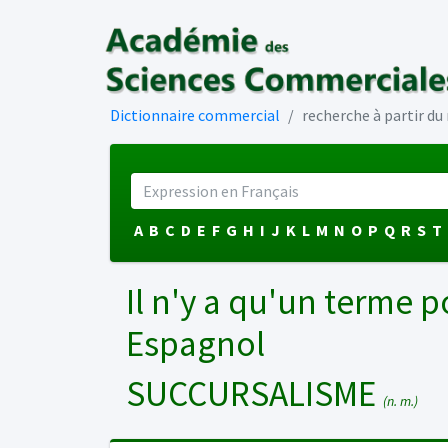
Dictionnaire commercial
recherche à partir d
A
B
C
D
E
F
G
H
I
J
K
L
M
N
O
P
Q
R
S
T
Il n'y a qu'un terme p
Espagnol
SUCCURSALISME
(n. m.)