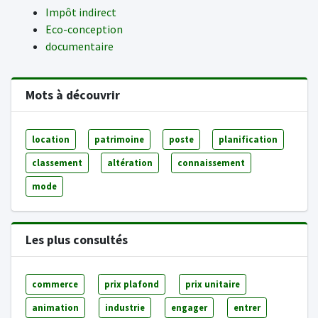
Impôt indirect
Eco-conception
documentaire
Mots à découvrir
location
patrimoine
poste
planification
classement
altération
connaissement
mode
Les plus consultés
commerce
prix plafond
prix unitaire
animation
industrie
engager
entrer