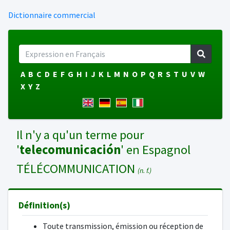
Dictionnaire commercial
A
B
C
D
E
F
G
H
I
J
K
L
M
N
O
P
Q
R
S
T
U
V
W
X
Y
Z
Il n'y a qu'un terme pour
'
telecomunicación
' en Espagnol
TÉLÉCOMMUNICATION
(n. f.)
Définition(s)
Toute transmission, émission ou réception de