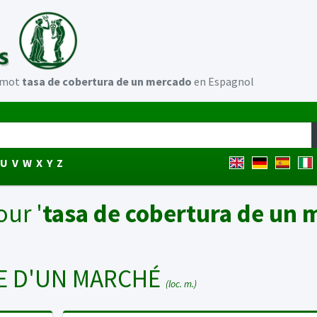
u mot
tasa de cobertura de un mercado
en Espagnol
U
V
W
X
Y
Z
our '
tasa de cobertura de un 
E D'UN MARCHÉ
(loc. m.)