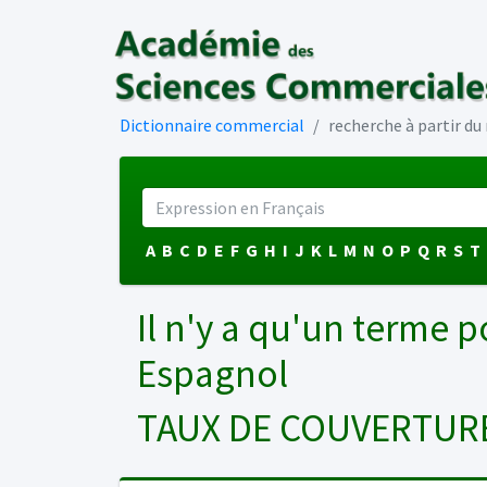
Dictionnaire commercial
recherche à partir d
A
B
C
D
E
F
G
H
I
J
K
L
M
N
O
P
Q
R
S
T
Il n'y a qu'un terme p
Espagnol
TAUX DE COUVERTUR