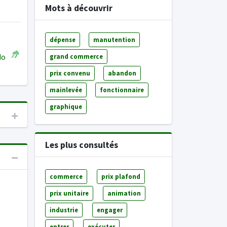
Mots à découvrir
dépense
manutention
ado
grand commerce
prix convenu
abandon
mainlevée
fonctionnaire
graphique
Les plus consultés
commerce
prix plafond
prix unitaire
animation
industrie
engager
entrer
exécuter