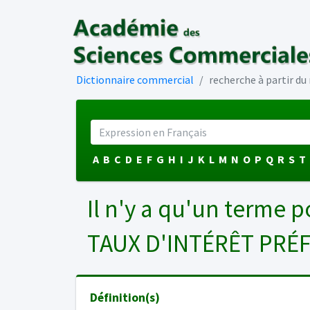
Dictionnaire commercial
recherche à partir d
A
B
C
D
E
F
G
H
I
J
K
L
M
N
O
P
Q
R
S
T
Il n'y a qu'un terme p
TAUX D'INTÉRÊT PRÉ
Définition(s)