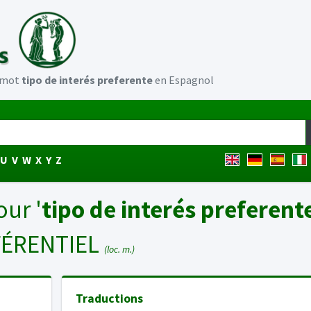
u mot
tipo de interés preferente
en Espagnol
U
V
W
X
Y
Z
our '
tipo de interés preferent
FÉRENTIEL
(loc. m.)
Traductions