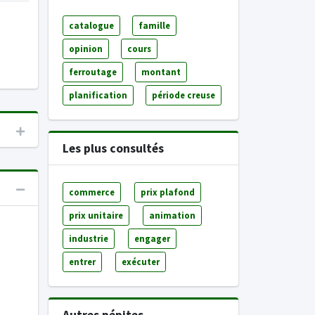
catalogue
famille
opinion
cours
ferroutage
montant
planification
période creuse
Les plus consultés
commerce
prix plafond
prix unitaire
animation
industrie
engager
entrer
exécuter