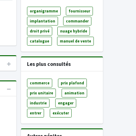
organigramme
fournisseur
implantation
commander
droit privé
nuage hybride
catalogue
manuel de vente
Les plus consultés
commerce
prix plafond
prix unitaire
animation
industrie
engager
entrer
exécuter