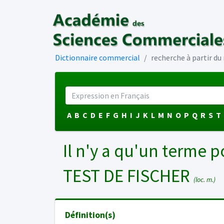
Dictionnaire commercial
recherche à partir d
A
B
C
D
E
F
G
H
I
J
K
L
M
N
O
P
Q
R
S
T
Il n'y a qu'un terme p
TEST DE FISCHER
(loc. m.)
Définition(s)