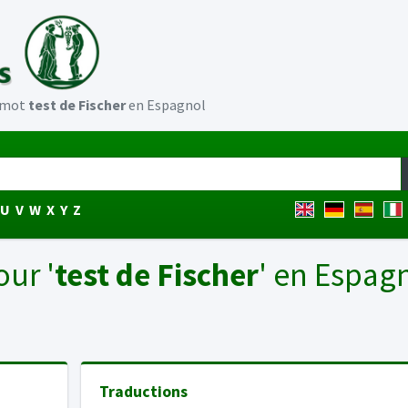
u mot
test de Fischer
en Espagnol
U
V
W
X
Y
Z
our '
test de Fischer
' en Espag
Traductions