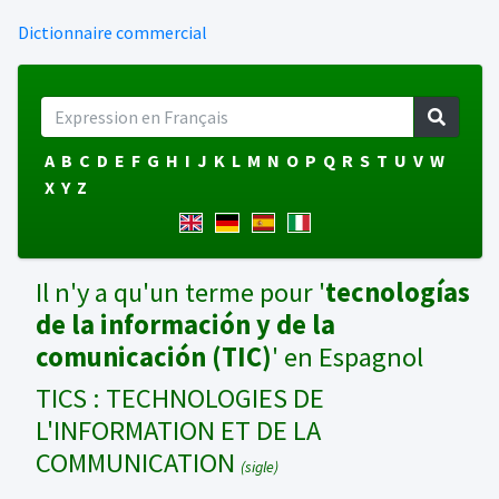
Dictionnaire commercial
A
B
C
D
E
F
G
H
I
J
K
L
M
N
O
P
Q
R
S
T
U
V
W
X
Y
Z
Il n'y a qu'un terme pour '
tecnologías
de la información y de la
comunicación (TIC)
' en Espagnol
TICS : TECHNOLOGIES DE
L'INFORMATION ET DE LA
COMMUNICATION
(sigle)