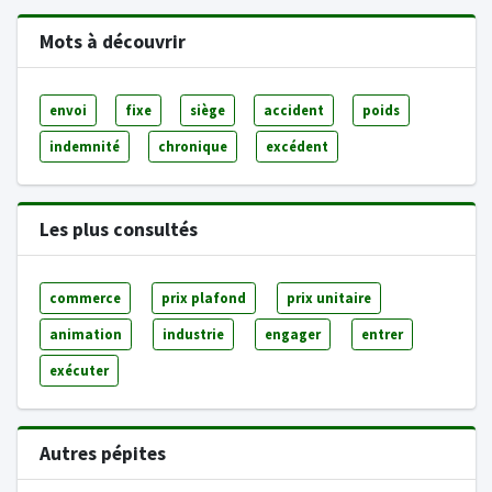
Mots à découvrir
envoi
fixe
siège
accident
poids
indemnité
chronique
excédent
Les plus consultés
commerce
prix plafond
prix unitaire
animation
industrie
engager
entrer
exécuter
Autres pépites