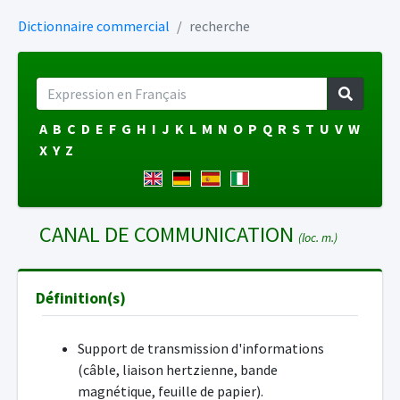
Dictionnaire commercial
recherche
A
B
C
D
E
F
G
H
I
J
K
L
M
N
O
P
Q
R
S
T
U
V
W
X
Y
Z
CANAL DE COMMUNICATION
(loc. m.)
Définition(s)
Support de transmission d'informations
(câble, liaison hertzienne, bande
magnétique, feuille de papier).