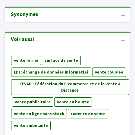
Synonymes
Voir aussi
vente ferme
surface de vente
EDI : échange de données informatisé
vente couplée
FEVAD : Fédération du E-commerce et de la Vente A
Distance
vente publicitaire
vente en bourse
vente en ligne sans stock
cadence de vente
vente ambulante