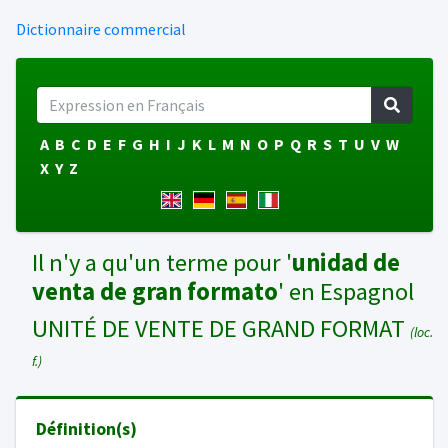
Dictionnaire commercial
A
B
C
D
E
F
G
H
I
J
K
L
M
N
O
P
Q
R
S
T
U
V
W
X
Y
Z
Il n'y a qu'un terme pour '
unidad de
venta de gran formato
' en Espagnol
UNITÉ DE VENTE DE GRAND FORMAT
(loc.
f.)
Définition(s)