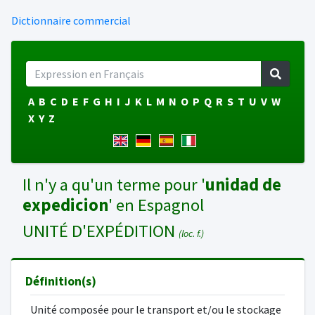
Dictionnaire commercial
A
B
C
D
E
F
G
H
I
J
K
L
M
N
O
P
Q
R
S
T
U
V
W
X
Y
Z
Il n'y a qu'un terme pour '
unidad de
expedicion
' en Espagnol
UNITÉ D'EXPÉDITION
(loc. f.)
Définition(s)
Unité composée pour le transport et/ou le stockage