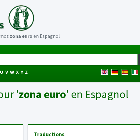
u mot
zona euro
en Espagnol
U
V
W
X
Y
Z
our '
zona euro
' en Espagnol
Traductions