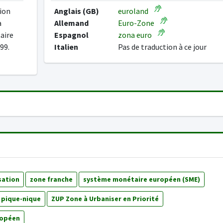
ion
Anglais (GB)
euroland
a
Allemand
Euro-Zone
aire
Espagnol
zona euro
99.
Italien
Pas de traduction à ce jour
sation
zone franche
système monétaire européen (SME)
 pique-nique
ZUP Zone à Urbaniser en Priorité
ropéen