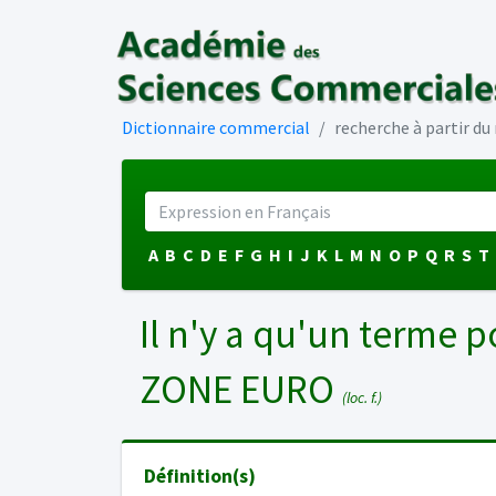
Dictionnaire commercial
recherche à partir d
A
B
C
D
E
F
G
H
I
J
K
L
M
N
O
P
Q
R
S
T
Il n'y a qu'un terme p
ZONE EURO
(loc. f.)
Définition(s)