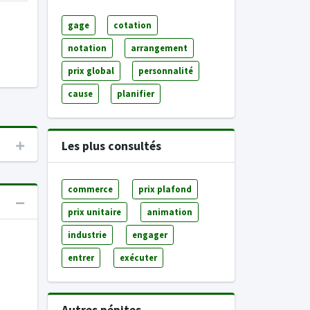
gage
cotation
notation
arrangement
prix global
personnalité
cause
planifier
Les plus consultés
commerce
prix plafond
prix unitaire
animation
industrie
engager
entrer
exécuter