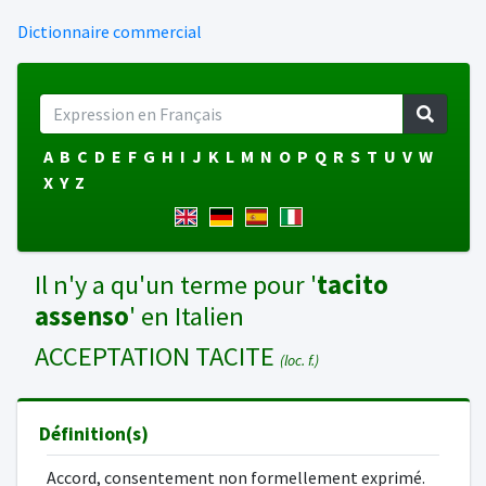
Dictionnaire commercial
A
B
C
D
E
F
G
H
I
J
K
L
M
N
O
P
Q
R
S
T
U
V
W
X
Y
Z
Il n'y a qu'un terme pour '
tacito
assenso
' en Italien
ACCEPTATION TACITE
(loc. f.)
Définition(s)
Accord, consentement non formellement exprimé.