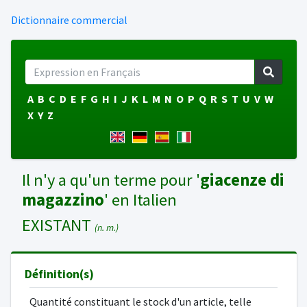
Dictionnaire commercial
A
B
C
D
E
F
G
H
I
J
K
L
M
N
O
P
Q
R
S
T
U
V
W
X
Y
Z
Il n'y a qu'un terme pour '
giacenze di
magazzino
' en Italien
EXISTANT
(n. m.)
Définition(s)
Quantité constituant le stock d'un article, telle