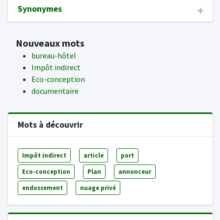
Synonymes
Nouveaux mots
bureau-hôtel
Impôt indirect
Eco-conception
documentaire
Mots à découvrir
Impôt indirect
article
port
Eco-conception
Plan
annonceur
endossement
nuage privé