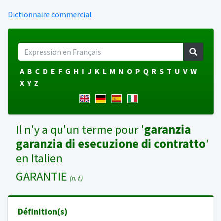
Dictionnaire commercial
A
B
C
D
E
F
G
H
I
J
K
L
M
N
O
P
Q
R
S
T
U
V
W
X
Y
Z
Il n'y a qu'un terme pour '
garanzia
garanzia di esecuzione di contratto
'
en Italien
GARANTIE
(n. f.)
Définition(s)