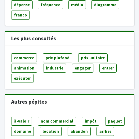
dépense
fréquence
média
diagramme
franco
Les plus consultés
commerce
prix plafond
prix unitaire
animation
industrie
engager
entrer
exécuter
Autres pépites
à-valoir
nom commercial
impôt
paquet
domaine
location
abandon
arrhes