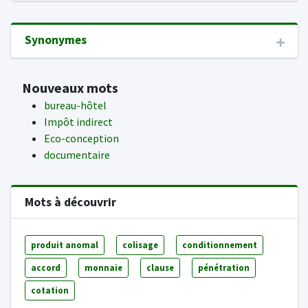
Synonymes
Nouveaux mots
bureau-hôtel
Impôt indirect
Eco-conception
documentaire
Mots à découvrir
produit anomal
colisage
conditionnement
accord
monnaie
clause
pénétration
cotation