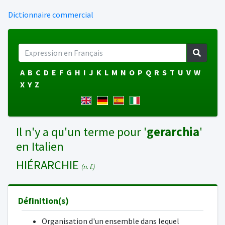
Dictionnaire commercial
A
B
C
D
E
F
G
H
I
J
K
L
M
N
O
P
Q
R
S
T
U
V
W
X
Y
Z
Il n'y a qu'un terme pour '
gerarchia
'
en Italien
HIÉRARCHIE
(n. f.)
Définition(s)
Organisation d'un ensemble dans lequel