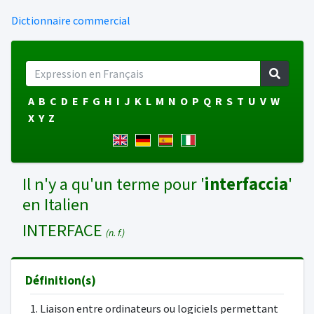
Dictionnaire commercial
A
B
C
D
E
F
G
H
I
J
K
L
M
N
O
P
Q
R
S
T
U
V
W
X
Y
Z
Il n'y a qu'un terme pour '
interfaccia
'
en Italien
INTERFACE
(n. f.)
Définition(s)
1. Liaison entre ordinateurs ou logiciels permettant