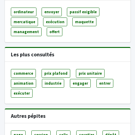
ordinateur
envoyer
passif exigible
mercatique
exécution
maquette
management
offert
Les plus consultés
commerce
prix plafond
prix unitaire
animation
industrie
engager
entrer
exécuter
Autres pépites
gage
cession
colis
courtier
dépôt