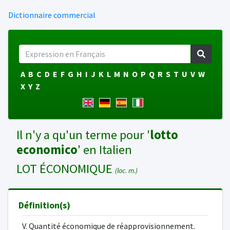
Dictionnaire commercial
A
B
C
D
E
F
G
H
I
J
K
L
M
N
O
P
Q
R
S
T
U
V
W
X
Y
Z
Il n'y a qu'un terme pour '
lotto
economico
' en Italien
LOT ÉCONOMIQUE
(loc. m.)
Définition(s)
V. Quantité économique de réapprovisionnement.