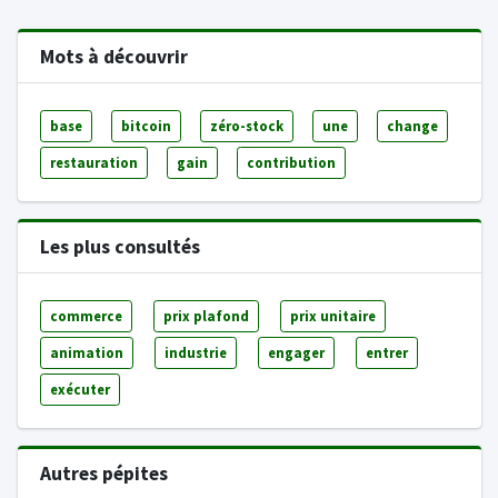
Mots à découvrir
base
bitcoin
zéro-stock
une
change
restauration
gain
contribution
Les plus consultés
commerce
prix plafond
prix unitaire
animation
industrie
engager
entrer
exécuter
Autres pépites