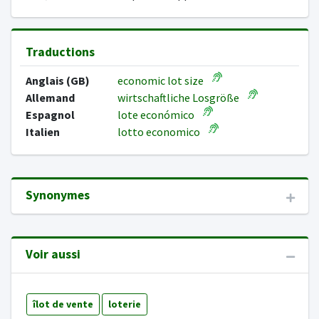
Traductions
Anglais (GB)
economic lot size
Allemand
wirtschaftliche Losgröße
Espagnol
lote económico
Italien
lotto economico
Synonymes
Voir aussi
îlot de vente
loterie