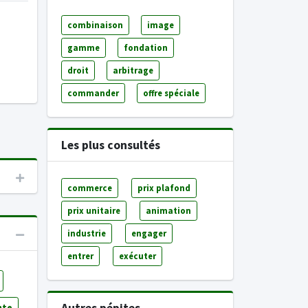
combinaison
image
gamme
fondation
droit
arbitrage
commander
offre spéciale
Les plus consultés
commerce
prix plafond
prix unitaire
animation
industrie
engager
entrer
exécuter
nte