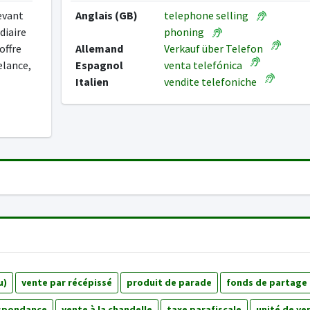
evant
Anglais (GB)
telephone selling
diaire
phoning
offre
Allemand
Verkauf über Telefon
elance,
Espagnol
venta telefónica
Italien
vendite telefoniche
u)
vente par récépissé
produit de parade
fonds de partage
espondance
vente à la chandelle
taxe parafiscale
unité de ve