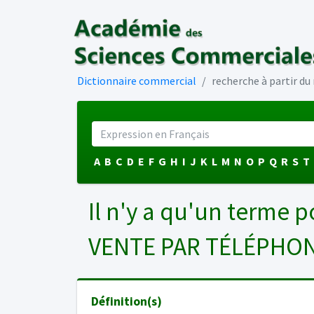
Dictionnaire commercial
recherche à partir d
A
B
C
D
E
F
G
H
I
J
K
L
M
N
O
P
Q
R
S
T
Il n'y a qu'un terme p
VENTE PAR TÉLÉPHO
Définition(s)