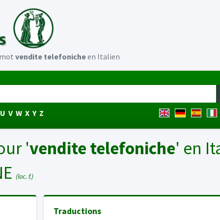
u mot
vendite telefoniche
en Italien
U
V
W
X
Y
Z
our '
vendite telefoniche
' en It
NE
(loc. f.)
Traductions