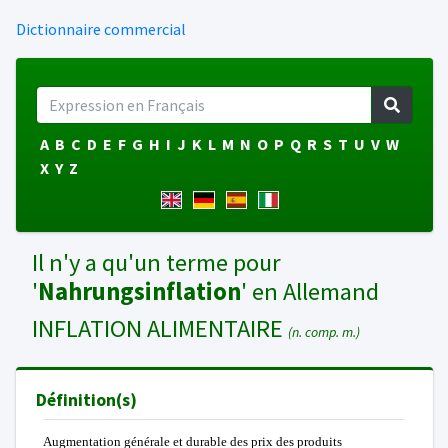
Dictionnaire commercial
A
B
C
D
E
F
G
H
I
J
K
L
M
N
O
P
Q
R
S
T
U
V
W
X
Y
Z
Il n'y a qu'un terme pour
'
Nahrungsinflation
' en Allemand
INFLATION ALIMENTAIRE
(n. comp. m.)
Définition(s)
Augmentation générale et durable des prix des produits