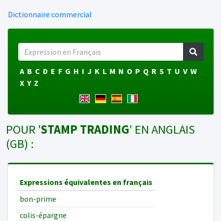
Dictionnaire commercial
A
B
C
D
E
F
G
H
I
J
K
L
M
N
O
P
Q
R
S
T
U
V
W
X
Y
Z
POUR '
STAMP TRADING
' EN ANGLAIS
(GB) :
Expressions équivalentes en français
bon-prime
colis-épargne