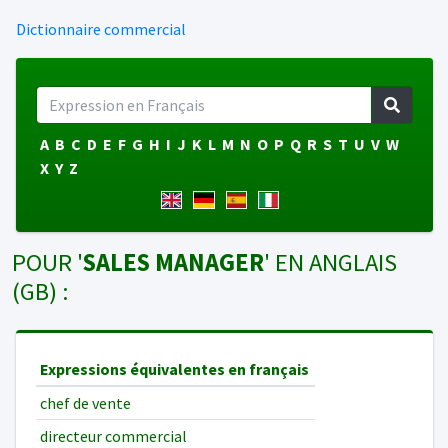
Dictionnaire commercial
A
B
C
D
E
F
G
H
I
J
K
L
M
N
O
P
Q
R
S
T
U
V
W
X
Y
Z
POUR '
SALES MANAGER
' EN ANGLAIS
(GB) :
Expressions équivalentes en français
chef de vente
directeur commercial