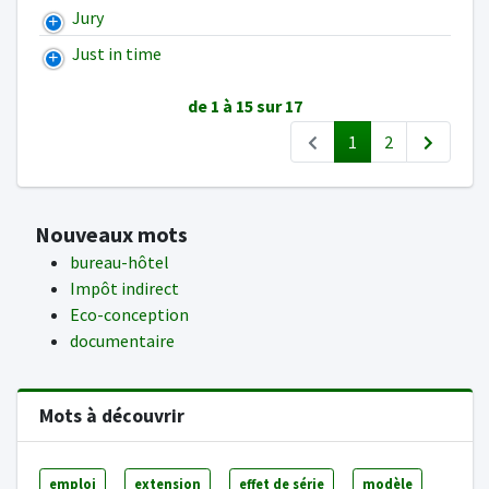
Jury
Just in time
de 1 à 15 sur 17
1
2
Nouveaux mots
bureau-hôtel
Impôt indirect
Eco-conception
documentaire
Mots à découvrir
emploi
extension
effet de série
modèle