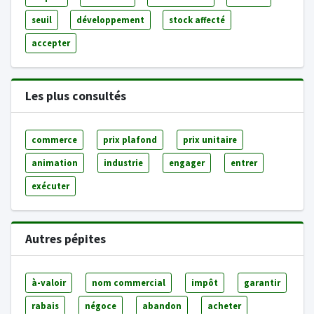
seuil
développement
stock affecté
accepter
Les plus consultés
commerce
prix plafond
prix unitaire
animation
industrie
engager
entrer
exécuter
Autres pépites
à-valoir
nom commercial
impôt
garantir
rabais
négoce
abandon
acheter