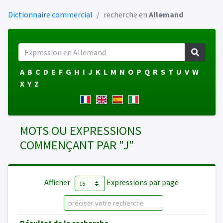
Dictionnaire commercial
recherche en
Allemand
A
B
C
D
E
F
G
H
I
J
K
L
M
N
O
P
Q
R
S
T
U
V
W
X
Y
Z
MOTS OU EXPRESSIONS
COMMENÇANT PAR "J"
Afficher
Expressions par page