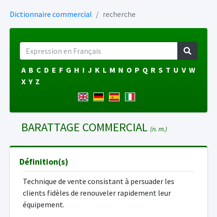
Dictionnaire commercial
recherche
A
B
C
D
E
F
G
H
I
J
K
L
M
N
O
P
Q
R
S
T
U
V
W
X
Y
Z
BARATTAGE COMMERCIAL
(n. m.)
Définition(s)
Technique de vente consistant à persuader les
clients fidèles de renouveler rapidement leur
équipement.