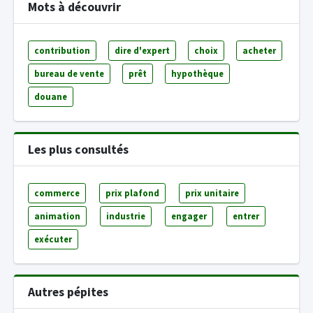
Mots à découvrir
contribution
dire d'expert
choix
acheter
bureau de vente
prêt
hypothèque
douane
Les plus consultés
commerce
prix plafond
prix unitaire
animation
industrie
engager
entrer
exécuter
Autres pépites