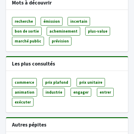
Mots à découvrir
recherche
émission
incertain
bon de sortie
acheminement
plus-value
marché public
prévision
Les plus consultés
commerce
prix plafond
prix unitaire
animation
industrie
engager
entrer
exécuter
Autres pépites