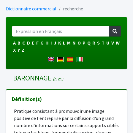
Dictionnaire commercial
recherche
A
B
C
D
E
F
G
H
I
J
K
L
M
N
O
P
Q
R
S
T
U
V
W
X
Y
Z
BARONNAGE
(n. m.)
Définition(s)
Pratique consistant à promouvoir une image
positive de l'entreprise par la diffusion d'un grand
nombre d'informations sur certains supports ciblés
tels que les blogs, forums de discussion, réseaux