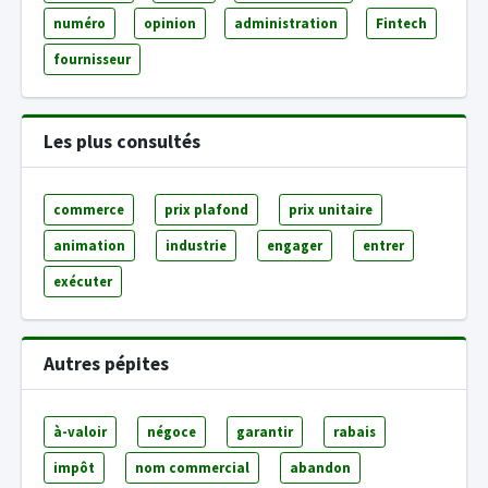
numéro
opinion
administration
Fintech
fournisseur
Les plus consultés
commerce
prix plafond
prix unitaire
animation
industrie
engager
entrer
exécuter
Autres pépites
à-valoir
négoce
garantir
rabais
impôt
nom commercial
abandon