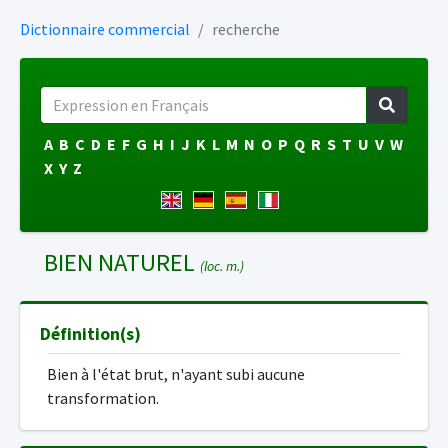
Dictionnaire commercial
recherche
A
B
C
D
E
F
G
H
I
J
K
L
M
N
O
P
Q
R
S
T
U
V
W
X
Y
Z
BIEN NATUREL
(loc. m.)
Définition(s)
Bien à l'état brut, n'ayant subi aucune
transformation.