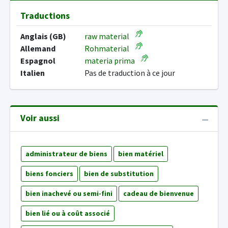
Traductions
Anglais (GB)
raw material
Allemand
Rohmaterial
Espagnol
materia prima
Italien
Pas de traduction à ce jour
Voir aussi
administrateur de biens
bien matériel
biens fonciers
bien de substitution
bien inachevé ou semi-fini
cadeau de bienvenue
bien lié ou à coût associé