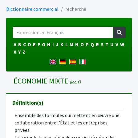
Dictionnaire commercial
recherche
A
B
C
D
E
F
G
H
I
J
K
L
M
N
O
P
Q
R
S
T
U
V
W
X
Y
Z
ÉCONOMIE MIXTE
(loc. f.)
Définition(s)
Ensemble des formules qui mettent en œuvre une
collaboration entre l'État et les entreprises
privées.
La formule la plus répandue consiste à gérer des