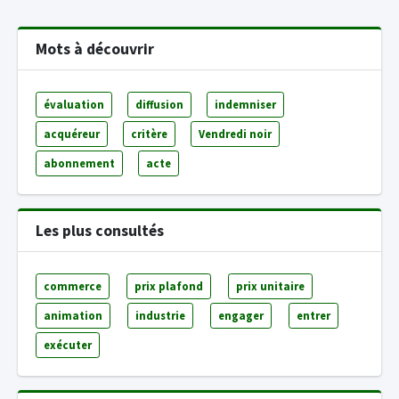
Mots à découvrir
évaluation
diffusion
indemniser
acquéreur
critère
Vendredi noir
abonnement
acte
Les plus consultés
commerce
prix plafond
prix unitaire
animation
industrie
engager
entrer
exécuter