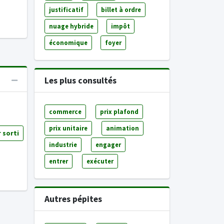
justificatif
billet à ordre
nuage hybride
impôt
économique
foyer
Les plus consultés
commerce
prix plafond
prix unitaire
animation
 sorti
industrie
engager
entrer
exécuter
Autres pépites