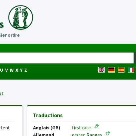
ier ordre
U
V
W
X
Y
Z
.)
Traductions
ritent
Anglais (GB)
first rate
Allemand
ersten Ranges