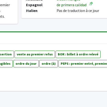
premier
Espagnol
de primera calidad
s
Italien
Pas de traduction à ce jour
nts.
nsertion
vente au premier refus
BOR : billet à ordre relevé
ngibles
ordre du jour
ordre (à)
PEPS : premier entré, premier