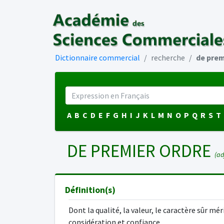
Dictionnaire commercial
recherche
de prem
A
B
C
D
E
F
G
H
I
J
K
L
M
N
O
P
Q
R
S
T
DE PREMIER ORDRE
(adj
Définition(s)
Dont la qualité, la valeur, le caractère sûr mé
considération et confiance.