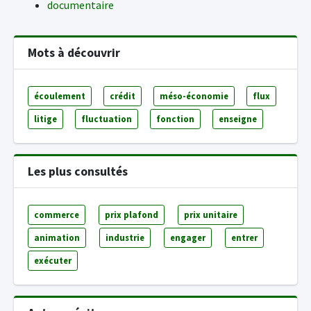
documentaire
Mots à découvrir
écoulement
crédit
méso-économie
flux
litige
fluctuation
fonction
enseigne
Les plus consultés
commerce
prix plafond
prix unitaire
animation
industrie
engager
entrer
exécuter