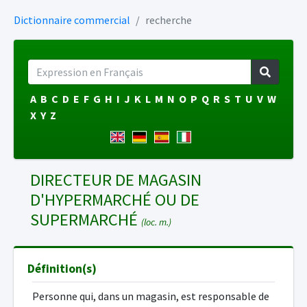
Dictionnaire commercial
recherche
A
B
C
D
E
F
G
H
I
J
K
L
M
N
O
P
Q
R
S
T
U
V
W
X
Y
Z
DIRECTEUR DE MAGASIN
D'HYPERMARCHÉ OU DE
SUPERMARCHÉ
(loc. m.)
Définition(s)
Personne qui, dans un magasin, est responsable de