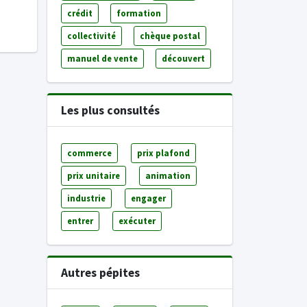
crédit
formation
collectivité
chèque postal
manuel de vente
découvert
Les plus consultés
commerce
prix plafond
prix unitaire
animation
industrie
engager
entrer
exécuter
Autres pépites