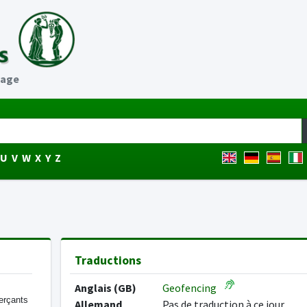
age
U
V
W
X
Y
Z
Traductions
Anglais (GB)
Geofencing
erçants
Allemand
Pas de traduction à ce jour