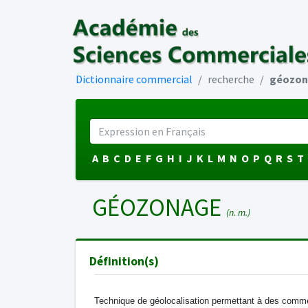
Dictionnaire commercial
recherche
géozon
A
B
C
D
E
F
G
H
I
J
K
L
M
N
O
P
Q
R
S
T
GÉOZONAGE
(n. m.)
Définition(s)
Technique de géolocalisation permettant à des comm