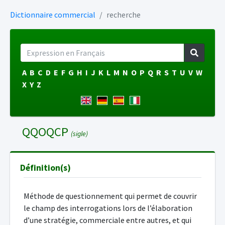
Dictionnaire commercial
recherche
A
B
C
D
E
F
G
H
I
J
K
L
M
N
O
P
Q
R
S
T
U
V
W
X
Y
Z
QQOQCP
(sigle)
Définition(s)
Méthode de questionnement qui permet de couvrir
le champ des interrogations lors de l’élaboration
d’une stratégie, commerciale entre autres, et qui