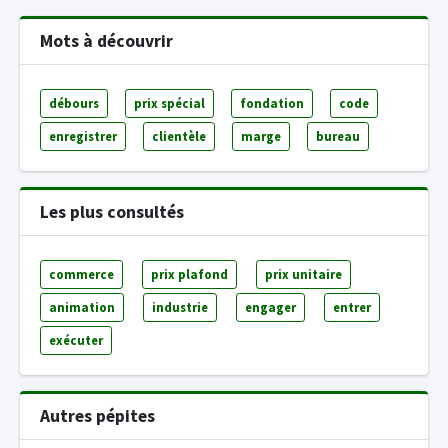
Mots à découvrir
débours
prix spécial
fondation
code
enregistrer
clientèle
marge
bureau
Les plus consultés
commerce
prix plafond
prix unitaire
animation
industrie
engager
entrer
exécuter
Autres pépites