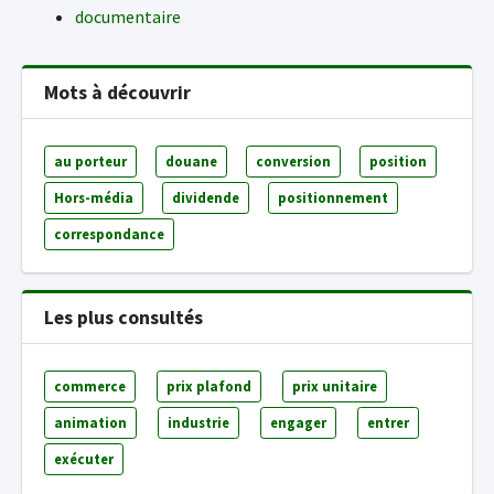
documentaire
Mots à découvrir
au porteur
douane
conversion
position
Hors-média
dividende
positionnement
correspondance
Les plus consultés
commerce
prix plafond
prix unitaire
animation
industrie
engager
entrer
exécuter