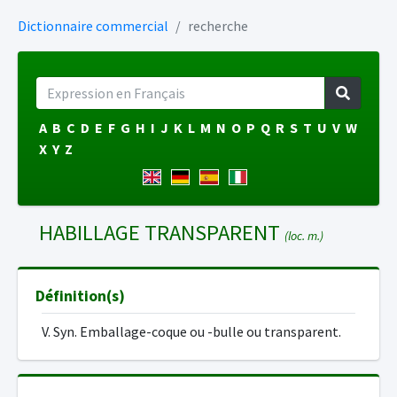
Dictionnaire commercial
recherche
A
B
C
D
E
F
G
H
I
J
K
L
M
N
O
P
Q
R
S
T
U
V
W
X
Y
Z
HABILLAGE TRANSPARENT
(loc. m.)
Définition(s)
V. Syn. Emballage-coque ou -bulle ou transparent.