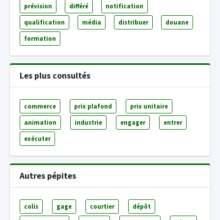
prévision
différé
notification
qualification
média
distribuer
douane
formation
Les plus consultés
commerce
prix plafond
prix unitaire
animation
industrie
engager
entrer
exécuter
Autres pépites
colis
gage
courtier
dépôt