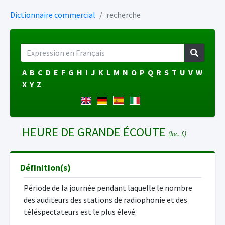
Dictionnaire commercial
recherche
A
B
C
D
E
F
G
H
I
J
K
L
M
N
O
P
Q
R
S
T
U
V
W
X
Y
Z
HEURE DE GRANDE ÉCOUTE
(loc. f.)
Définition(s)
Période de la journée pendant laquelle le nombre
des auditeurs des stations de radiophonie et des
téléspectateurs est le plus élevé.