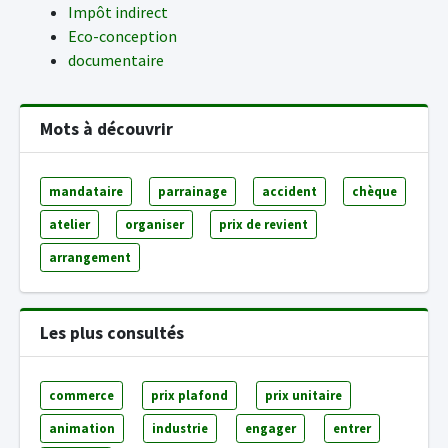
Impôt indirect
Eco-conception
documentaire
Mots à découvrir
mandataire
parrainage
accident
chèque
atelier
organiser
prix de revient
arrangement
Les plus consultés
commerce
prix plafond
prix unitaire
animation
industrie
engager
entrer