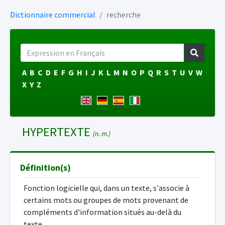
Dictionnaire commercial
recherche
A
B
C
D
E
F
G
H
I
J
K
L
M
N
O
P
Q
R
S
T
U
V
W
X
Y
Z
HYPERTEXTE
(n. m.)
Définition(s)
Fonction logicielle qui, dans un texte, s'associe à
certains mots ou groupes de mots provenant de
compléments d'information situés au-delà du
texte.