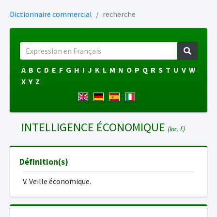
Dictionnaire commercial
recherche
A
B
C
D
E
F
G
H
I
J
K
L
M
N
O
P
Q
R
S
T
U
V
W
X
Y
Z
INTELLIGENCE ÉCONOMIQUE
(loc. f.)
Définition(s)
V. Veille économique.