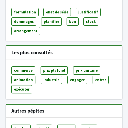
formulation
effet de série
justificatif
dommages
planifier
bon
stock
arrangement
Les plus consultés
commerce
prix plafond
prix unitaire
animation
industrie
engager
entrer
exécuter
Autres pépites