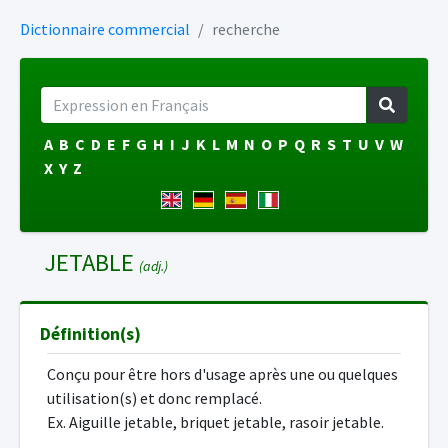
Dictionnaire commercial
recherche
A
B
C
D
E
F
G
H
I
J
K
L
M
N
O
P
Q
R
S
T
U
V
W
X
Y
Z
JETABLE
(adj.)
Définition(s)
Conçu pour être hors d'usage après une ou quelques
utilisation(s) et donc remplacé.
Ex. Aiguille jetable, briquet jetable, rasoir jetable.