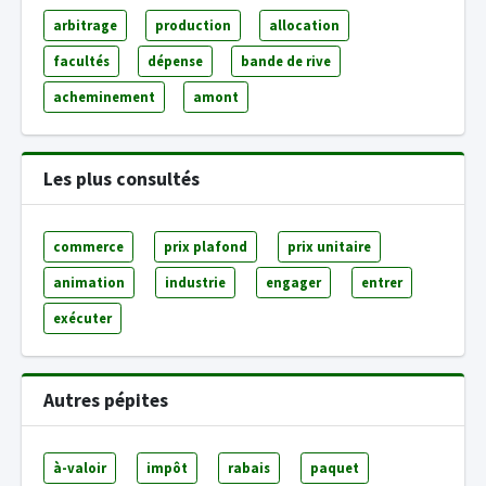
arbitrage
production
allocation
facultés
dépense
bande de rive
acheminement
amont
Les plus consultés
commerce
prix plafond
prix unitaire
animation
industrie
engager
entrer
exécuter
Autres pépites
à-valoir
impôt
rabais
paquet