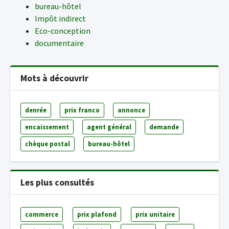
bureau-hôtel
Impôt indirect
Eco-conception
documentaire
Mots à découvrir
denrée
prix franco
annonce
encaissement
agent général
demande
chèque postal
bureau-hôtel
Les plus consultés
commerce
prix plafond
prix unitaire