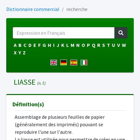
Dictionnaire commercial
recherche
A
B
C
D
E
F
G
H
I
J
K
L
M
N
O
P
Q
R
S
T
U
V
W
X
Y
Z
LIASSE
(n. f.)
Définition(s)
Assemblage de plusieurs feuilles de papier
(généralement des imprimés) pouvant se
reproduire l'une sur l'autre.
La liasse est utilisée pour permettre de créer en une