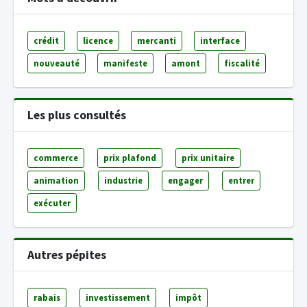
crédit
licence
mercanti
interface
nouveauté
manifeste
amont
fiscalité
Les plus consultés
commerce
prix plafond
prix unitaire
animation
industrie
engager
entrer
exécuter
Autres pépites
rabais
investissement
impôt