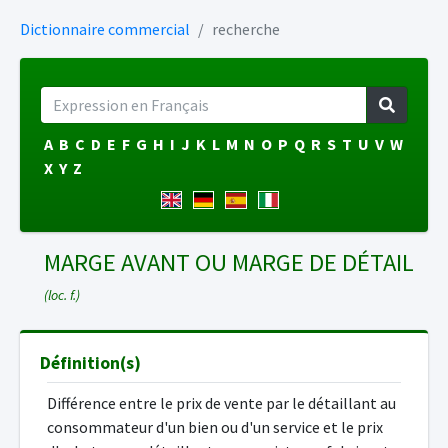
Dictionnaire commercial
recherche
A
B
C
D
E
F
G
H
I
J
K
L
M
N
O
P
Q
R
S
T
U
V
W
X
Y
Z
MARGE AVANT OU MARGE DE DÉTAIL
(loc. f.)
Définition(s)
Différence entre le prix de vente par le détaillant au
consommateur d'un bien ou d'un service et le prix