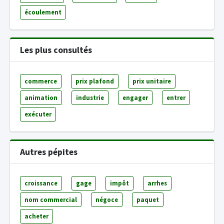
écoulement
Les plus consultés
commerce
prix plafond
prix unitaire
animation
industrie
engager
entrer
exécuter
Autres pépites
croissance
gage
impôt
arrhes
nom commercial
négoce
paquet
acheter