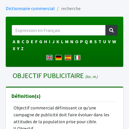
Dictionnaire commercial
recherche
A
B
C
D
E
F
G
H
I
J
K
L
M
N
O
P
Q
R
S
T
U
V
W
X
Y
Z
OBJECTIF PUBLICITAIRE
(loc. m.)
Définition(s)
Objectif commercial définissant ce qu'une
campagne de publicité doit faire évoluer dans les
attitudes de la population prise pour cible.
V. Objectif.