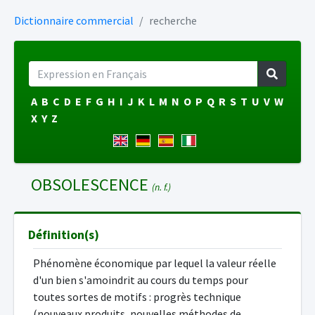
Dictionnaire commercial
recherche
A
B
C
D
E
F
G
H
I
J
K
L
M
N
O
P
Q
R
S
T
U
V
W
X
Y
Z
OBSOLESCENCE
(n. f.)
Définition(s)
Phénomène économique par lequel la valeur réelle
d'un bien s'amoindrit au cours du temps pour
toutes sortes de motifs : progrès technique
(nouveaux produits, nouvelles méthodes de