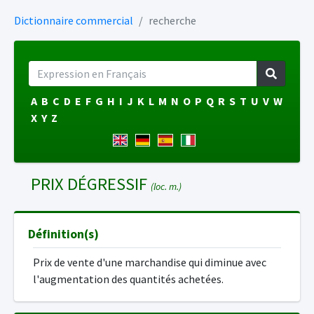
Dictionnaire commercial
recherche
A
B
C
D
E
F
G
H
I
J
K
L
M
N
O
P
Q
R
S
T
U
V
W
X
Y
Z
PRIX DÉGRESSIF
(loc. m.)
Définition(s)
Prix de vente d'une marchandise qui diminue avec
l'augmentation des quantités achetées.