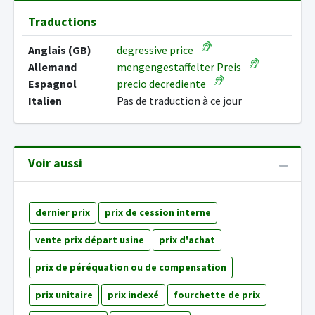
Traductions
Anglais (GB)
degressive price
Allemand
mengengestaffelter Preis
Espagnol
precio decrediente
Italien
Pas de traduction à ce jour
Voir aussi
dernier prix
prix de cession interne
vente prix départ usine
prix d'achat
prix de péréquation ou de compensation
prix unitaire
prix indexé
fourchette de prix