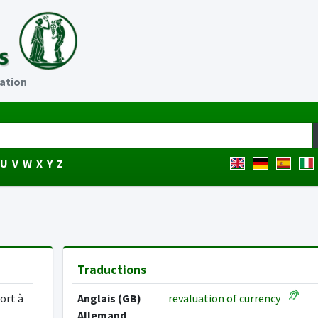
ation
U
V
W
X
Y
Z
Traductions
ort à
Anglais (GB)
revaluation of currency
Allemand