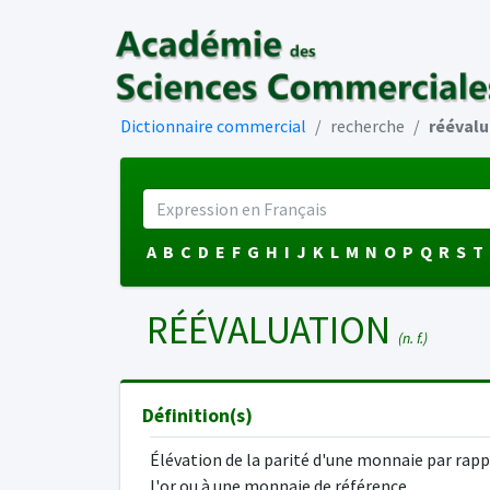
Dictionnaire commercial
recherche
réévalu
A
B
C
D
E
F
G
H
I
J
K
L
M
N
O
P
Q
R
S
T
RÉÉVALUATION
(n. f.)
Définition(s)
Élévation de la parité d'une monnaie par rapp
l'or ou à une monnaie de référence.