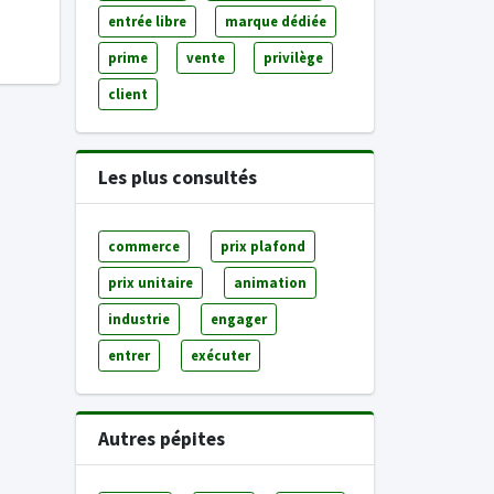
entrée libre
marque dédiée
prime
vente
privilège
client
Les plus consultés
commerce
prix plafond
prix unitaire
animation
industrie
engager
entrer
exécuter
Autres pépites