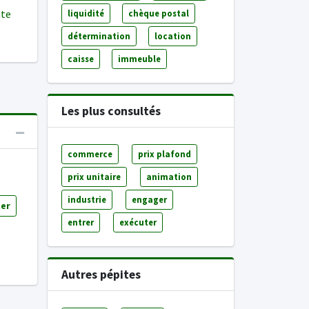
nte
liquidité
chèque postal
détermination
location
caisse
immeuble
Les plus consultés
commerce
prix plafond
prix unitaire
animation
industrie
engager
ner
entrer
exécuter
Autres pépites