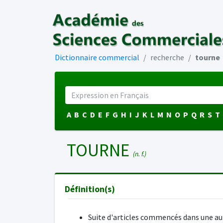
Dictionnaire commercial
recherche
tourne
A
B
C
D
E
F
G
H
I
J
K
L
M
N
O
P
Q
R
S
T
TOURNE
(n. f.)
Définition(s)
Suite d'articles commencés dans une au