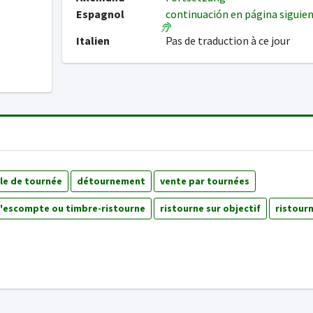
Espagnol
continuación en página siguie
Italien
Pas de traduction à ce jour
lle de tournée
détournement
vente par tournées
d'escompte ou timbre-ristourne
ristourne sur objectif
ristour