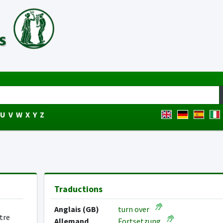
U
V
W
X
Y
Z
Traductions
Anglais (GB)
turn over
tre
Allemand
Fortsetzung