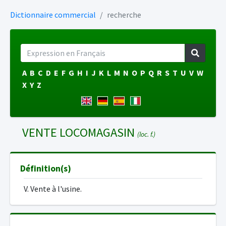
Dictionnaire commercial
recherche
A
B
C
D
E
F
G
H
I
J
K
L
M
N
O
P
Q
R
S
T
U
V
W
X
Y
Z
VENTE LOCOMAGASIN
(loc. f.)
Définition(s)
V. Vente à l'usine.