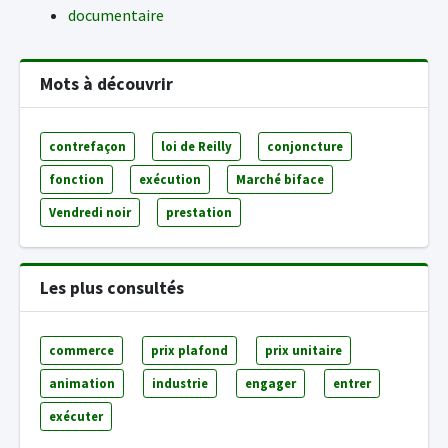
documentaire
Mots à découvrir
contrefaçon
loi de Reilly
conjoncture
fonction
exécution
Marché biface
Vendredi noir
prestation
Les plus consultés
commerce
prix plafond
prix unitaire
animation
industrie
engager
entrer
exécuter