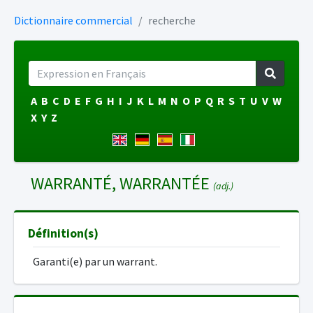
Dictionnaire commercial
recherche
A
B
C
D
E
F
G
H
I
J
K
L
M
N
O
P
Q
R
S
T
U
V
W
X
Y
Z
WARRANTÉ, WARRANTÉE
(adj.)
Définition(s)
Garanti(e) par un warrant.