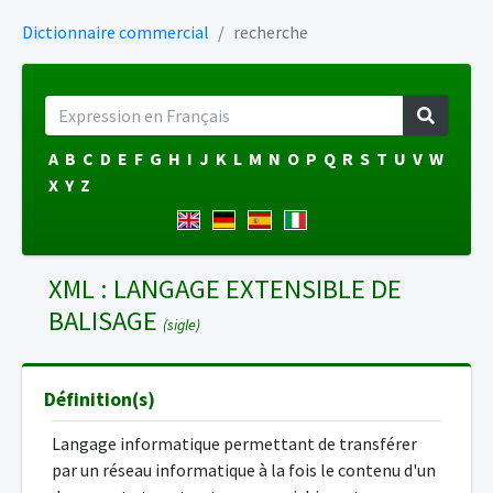
Dictionnaire commercial
recherche
A
B
C
D
E
F
G
H
I
J
K
L
M
N
O
P
Q
R
S
T
U
V
W
X
Y
Z
XML : LANGAGE EXTENSIBLE DE
BALISAGE
(sigle)
Définition(s)
Langage informatique permettant de transférer
par un réseau informatique à la fois le contenu d'un